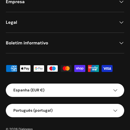
Empresa
Legal
Boletim informativo
Métodos de pagamento aceites
País/Região
Espanha (EUR €)
Idioma
Português (portugal)
© 2026
Digipress
.