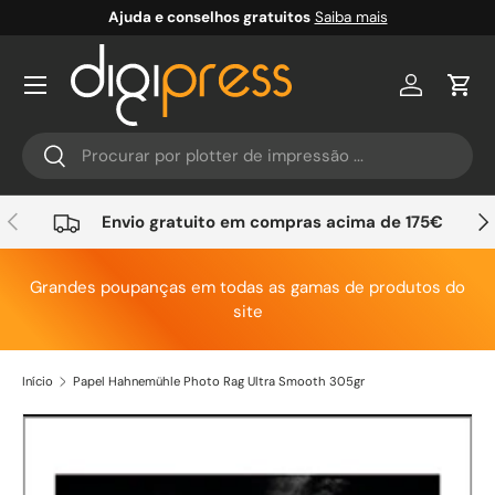
Ajuda e conselhos gratuitos
Saiba mais
Ir para o conteúdo
Conta
Carr
Pesquisar
Pesquisar
Anterior
Seg
Envio gratuito em compras acima de 175€
Grandes poupanças em todas as gamas de produtos do
site
Início
Papel Hahnemühle Photo Rag Ultra Smooth 305gr
Saltar para a informação do produto