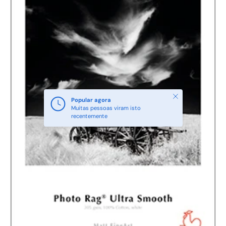
Fechar
Popular agora
Muitas pessoas viram isto
recentemente