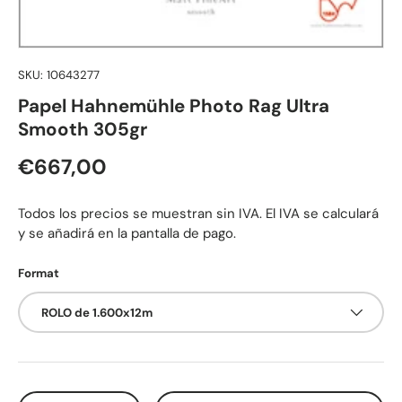
SKU:
10643277
Papel Hahnemühle Photo Rag Ultra
Smooth 305gr
Preço normal
€667,00
Todos los precios se muestran sin IVA. El IVA se calculará
y se añadirá en la pantalla de pago.
Format
ROLO de 1.600x12m
Qtd.