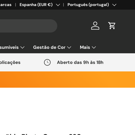
País/Região
Idioma
arcas
Espanha (EUR €)
Português (portugal)
Conta
Carrinho
sumíveis
Gestão de Cor
Mais
plicações
Aberto das 9h às 18h