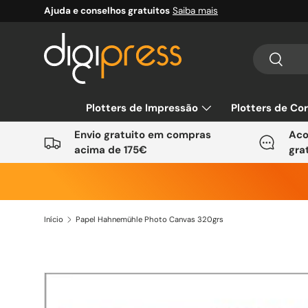
Ajuda e conselhos gratuitos
Saiba mais
Ir para o conteúdo
Pesquisar
Pesquis
Plotters de Impressão
Plotters de Co
Envio gratuito em compras
Aco
acima de 175€
gra
Início
Papel Hahnemühle Photo Canvas 320grs
Saltar para a informação do produto