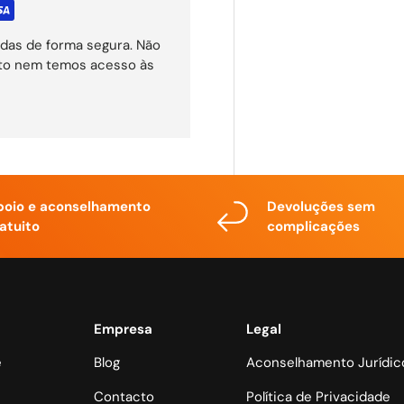
das de forma segura. Não
ito nem temos acesso às
poio e aconselhamento
Devoluções sem
atuito
complicações
Empresa
Legal
e
Blog
Aconselhamento Jurídic
Contacto
Política de Privacidade