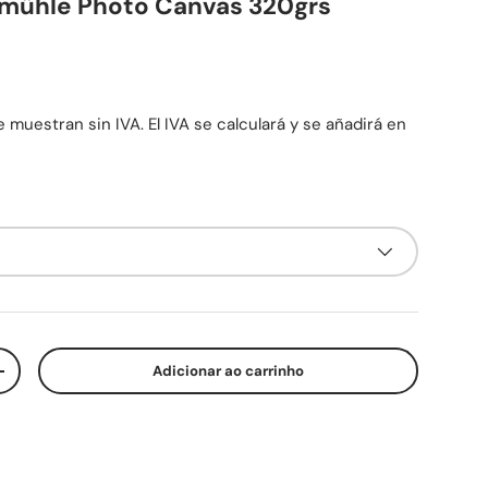
mühle Photo Canvas 320grs
mal
 muestran sin IVA. El IVA se calculará y se añadirá en
Adicionar ao carrinho
ade
Aumente a quantidade