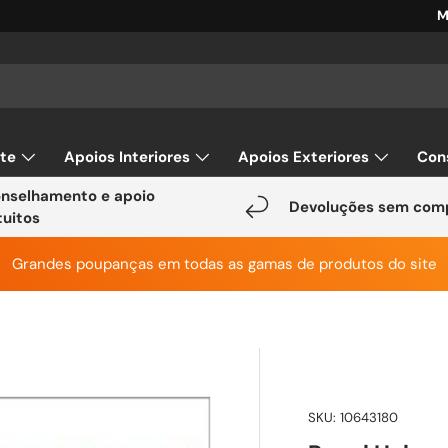
M
ar
rte
Apoios Interiores
Apoios Exteriores
Con
nselhamento e apoio
Devoluções sem com
tuitos
Grandes poupanças em todas as gamas de produtos do site
SKU:
10643180