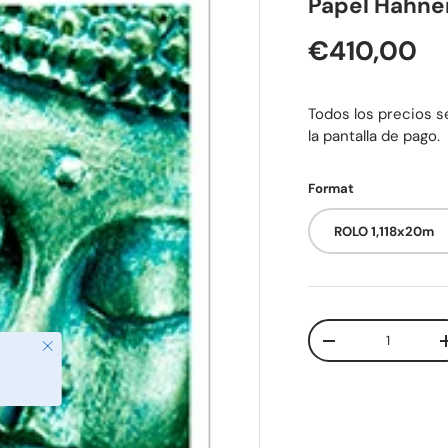
Papel Hahne
Preço nor
€410,00
Todos los precios se
la pantalla de pago.
Format
ROLO 1,118x20m
Qtd.
Fechar
Diminuir quantid