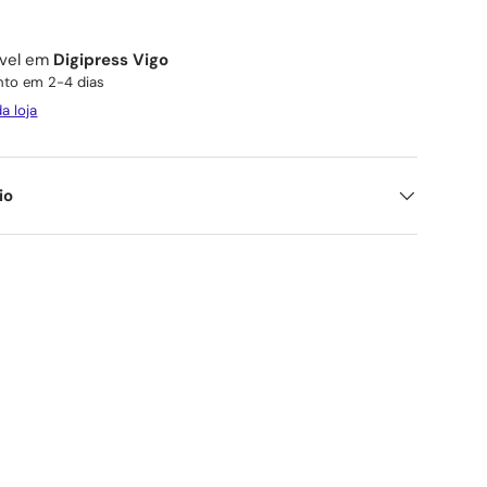
ível em
Digipress Vigo
to em 2-4 dias
a loja
io