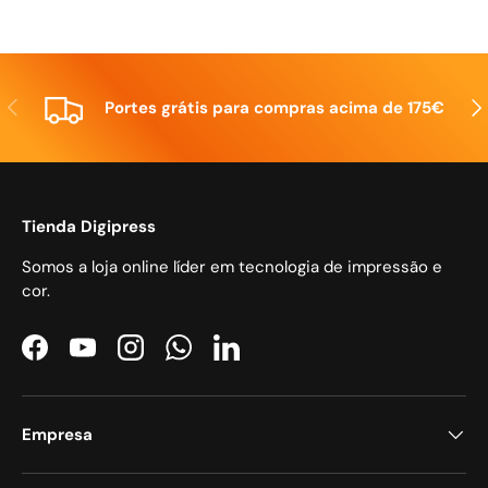
Anterior
Seg
Portes grátis para compras acima de 175€
Tienda Digipress
Somos a loja online líder em tecnologia de impressão e
cor.
Facebook
YouTube
Instagram
WhatsApp
LinkedIn
Empresa