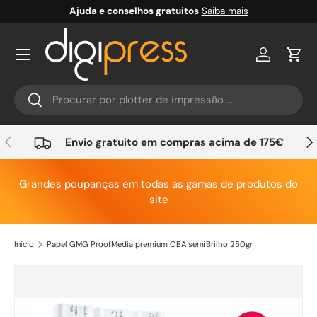
Ajuda e conselhos gratuitos
Saiba mais
Ir para o conteúdo
Conta
Carr
Pesquisar
Pesquisar
Anterior
Seg
Envio gratuito em compras acima de 175€
Grandes poupanças em todas as gamas de produtos do
site
Início
Papel GMG ProofMedia premium OBA semiBrilho 250gr
Saltar para a informação do produto