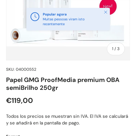
Fechar
Popular agora
Muitas pessoas viram isto
recentemente
de
1
/
3
SKU:
04000552
Papel GMG ProofMedia premium OBA
semiBrilho 250gr
Preço normal
€119,00
Todos los precios se muestran sin IVA. El IVA se calculará
y se añadirá en la pantalla de pago.