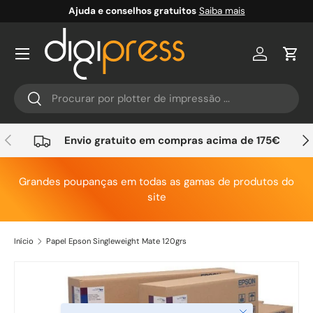
Ajuda e conselhos gratuitos
Saiba mais
Ir para o conteúdo
Conta
Carr
Pesquisar
Pesquisar
Anterior
Seg
Envio gratuito em compras acima de 175€
Grandes poupanças em todas as gamas de produtos do
site
Início
Papel Epson Singleweight Mate 120grs
Saltar para a informação do produto
Fechar