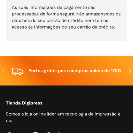
As suas informações de pagamento são
processadas de forma segura. Não armazenamos os
detalhes do seu cartão de crédito nem temos
acesso às informações do seu cartão de crédito.
Anterior
Seg
Portes grátis para compras acima de 175€
Tienda Digipress
Somos a loja online líder em tecnologia de impressão e
cor.