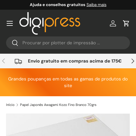
Ajuda e conselhos gratuitos
Saiba mais
Ir para o conteúdo
Conta
Carr
Pesquisar
Pesquisar
Anterior
Seg
Envio gratuito em compras acima de 175€
Grandes poupanças em todas as gamas de produtos do
site
Início
Papel Japonês Awagami Kozo Fino Branco 70grs
Saltar para a informação do produto