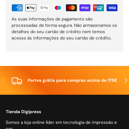
As suas informações de pagamento são
processadas de forma segura. Não armazenamos os
detalhes do seu cartão de crédito nem temos
acesso às informações do seu cartão de crédito.
Anterior
Seg
Portes grátis para compras acima de 175€
Tienda Digipress
Somos a loja online líder em tecnologia de impressão e
cor.