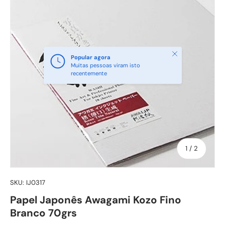
Fechar
Popular agora
Muitas pessoas viram isto
recentemente
de
1
/
2
SKU:
IJ0317
Papel Japonês Awagami Kozo Fino
Branco 70grs