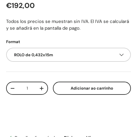
Preço normal
€192,00
Todos los precios se muestran sin IVA. El IVA se calculará
y se añadirá en la pantalla de pago.
Format
ROLO de 0,432x15m
Qtd.
Adicionar ao carrinho
Diminuir quantidade
Aumente a quantidade