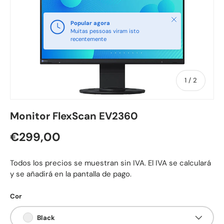
Fechar
Popular agora
Muitas pessoas viram isto
recentemente
de
1
/
2
Monitor FlexScan EV2360
Preço normal
€299,00
Todos los precios se muestran sin IVA. El IVA se calculará
y se añadirá en la pantalla de pago.
Cor
Black