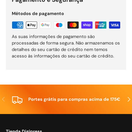
Métodos de pagamento
As suas informações de pagamento são
processadas de forma segura. Não armazenamos os
detalhes do seu cartão de crédito nem temos
acesso às informações do seu cartão de crédito.
Anterior
Seg
Portes grátis para compras acima de 175€
Tienda Digipress