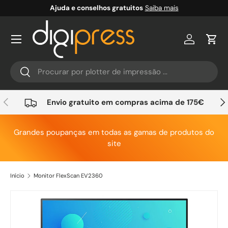
Ajuda e conselhos gratuitos
Saiba mais
Ir para o conteúdo
Conta
Carr
Pesquisar
Pesquisar
Anterior
Seg
Envio gratuito em compras acima de 175€
Grandes poupanças em todas as gamas de produtos do
site
Início
Monitor FlexScan EV2360
Saltar para a informação do produto