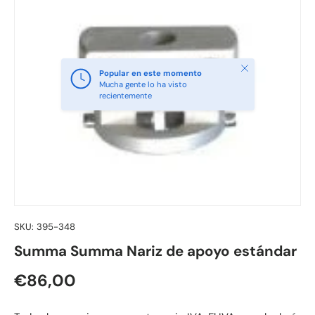
Cerrar
Popular en este momento
Mucha gente lo ha visto
recientemente
SKU:
395-348
Summa Summa Nariz de apoyo estándar
Precio normal
€86,00