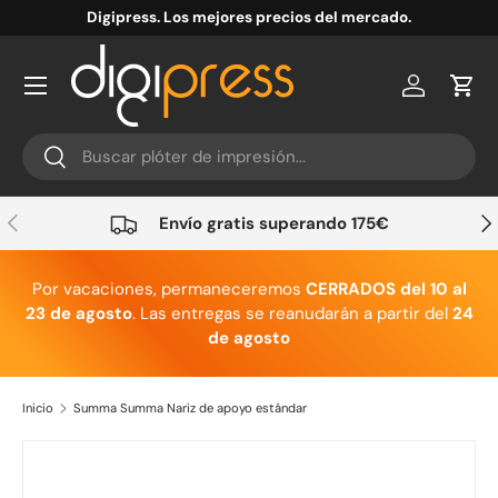
Digipress. Los mejores precios del mercado.
Ir al contenido
Cuenta
Carr
Buscar
Buscar
Anterior
Sig
Envío gratis superando 175€
Por vacaciones, permaneceremos
CERRADOS del 10 al
23 de agosto
. Las entregas se reanudarán a partir del
24
de agosto
Inicio
Summa Summa Nariz de apoyo estándar
Ir directamente a la información del producto