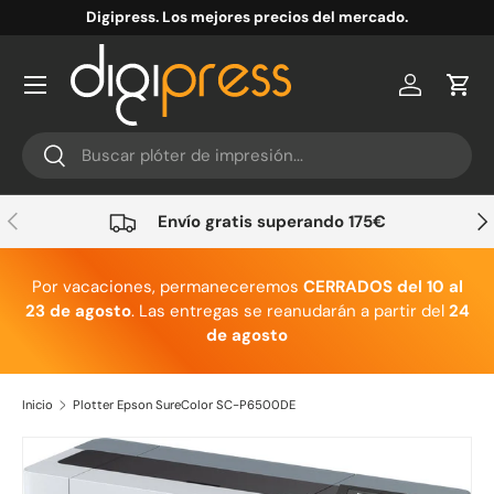
Digipress. Los mejores precios del mercado.
Ir al contenido
Cuenta
Carr
Buscar
Buscar
Anterior
Sig
Envío gratis superando 175€
Por vacaciones, permaneceremos
CERRADOS del 10 al
23 de agosto
. Las entregas se reanudarán a partir del
24
de agosto
Inicio
Plotter Epson SureColor SC-P6500DE
Ir directamente a la información del producto