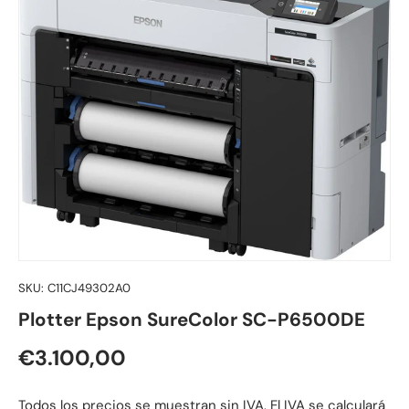
SKU:
C11CJ49302A0
Plotter Epson SureColor SC-P6500DE
Precio normal
€3.100,00
Todos los precios se muestran sin IVA. El IVA se calculará