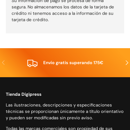
Su información de pago se procesa de forma
segura. No almacenamos los datos de la tarjeta de
crédito ni tenemos acceso a la información de su
tarjeta de crédito.
Anterior
Sig
Envío gratis superando 175€
Tienda Digipress
Las ilustraciones, descripciones y especificaciones
técnicas se proporcionan únicamente a título orientativo
y pueden ser modificadas sin previo aviso.
Todas las marcas comerciales son propiedad de sus