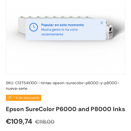
Cerrar
Popular en este momento
Mucha gente lo ha visto
recientemente
SKU:
C13T54X100--tintas-epson-surecolor-p6000-y-p8000-
nueva-serie
7 % de descuento
Epson SureColor P6000 and P8000 Inks
Precio normal
Precio de venta
€109,74
€118,00