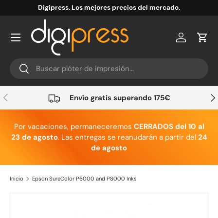
Digipress. Los mejores precios del mercado.
Ir al contenido
Cuenta
Carr
Buscar
Buscar
Anterior
Sig
Envío gratis superando 175€
Por vacaciones, permaneceremos
CERRADOS del 10 al
23 de agosto
. Las entregas se reanudarán a partir del
24
de agosto
Inicio
Epson SureColor P6000 and P8000 Inks
Ir directamente a la información del producto