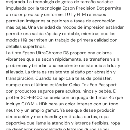
mejorada. La tecnología de gotas de tamaño variable
impulsada por la tecnología Epson Precision Dot permite
un color preciso y uniforme. LUT y HTM refinados
permiten imágenes superiores a tasas de aprobación
más bajas. Una variedad de modos de impresión estándar
permite una salida rápida y rentable, mientras que los
modos HQ permiten un trabajo de primera calidad con
detalles superfinos.
La tinta Epson UltraChrome DS proporciona colores
vibrantes que se secan rápidamente, se transfieren sin
problemas y brindan una excelente resistencia a la luz y
al lavado. La tinta es resistente al daño por abrasión y
transpiración. Cuando se aplica a telas de poliéster,
cumple con el último estándar Oeko-Tex Eco Passport
con productos seguros para adultos, niños y bebés. El
plotter SC-F6400 se envía con un juego de tintas 4c que
incluye C/Y/M + HDk para un color intenso con un tono
neutro y un amplio gamut. Ya sea que desee producir
decoración y merchanding en tiradas cortas, ropa
deportiva que llame la atención y letreros flexibles, ropa
de diseñador personalizada o letreros duros súper