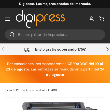
Digipress. Los mejores precios del mercado.
Ir al contenido
Cuenta
Carr
Buscar
Buscar
Anterior
Sig
Envío gratis superando 175€
Por vacaciones, permaneceremos
CERRADOS del 10 al
23 de agosto
. Las entregas se reanudarán a partir del
24
de agosto
Inicio
Plotter Epson SureColor F6400
Ir directamente a la información del producto