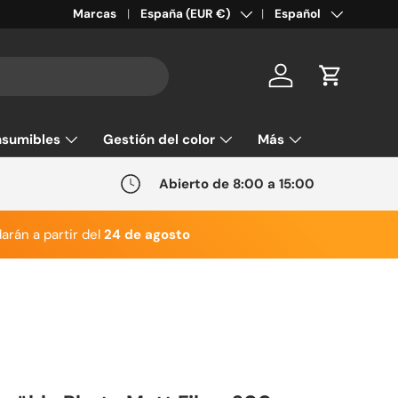
País/Región
Idioma
Marcas
España (EUR €)
Español
Cuenta
Carrito
sumibles
Gestión del color
Más
Abierto de 8:00 a 15:00
arán a partir del
24 de agosto