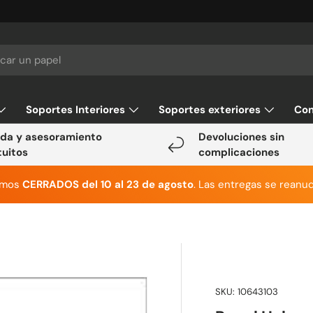
Soportes Interiores
Soportes exteriores
Con
da y asesoramiento
Devoluciones sin
tuitos
complicaciones
emos
CERRADOS del 10 al 23 de agosto
. Las entregas se reanud
SKU:
10643103