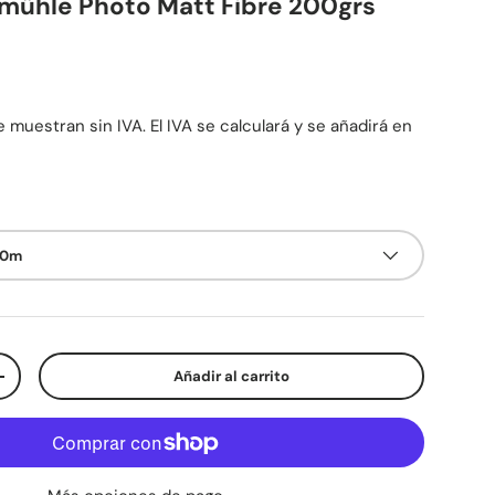
mühle Photo Matt Fibre 200grs
mal
 muestran sin IVA. El IVA se calculará y se añadirá en
30m
Añadir al carrito
d
Aumentar la cantidad