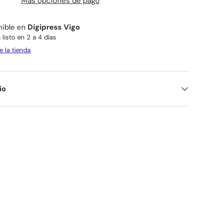
Más opciones de pago
nible en
Digipress Vigo
listo en 2 a 4 días
e la tienda
ío