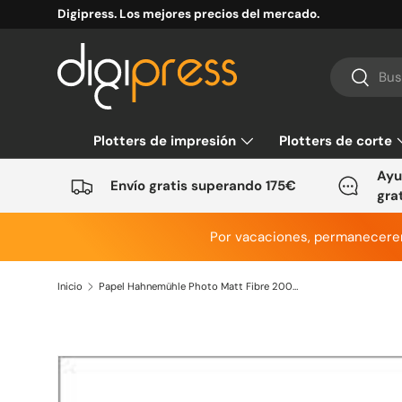
Digipress. Los mejores precios del mercado.
Ir al contenido
Buscar
Buscar
Plotters de impresión
Plotters de corte
Ayu
Envío gratis superando 175€
gra
Por vacaciones, permanecer
Inicio
Papel Hahnemühle Photo Matt Fibre 200grs
Ir directamente a la información del producto