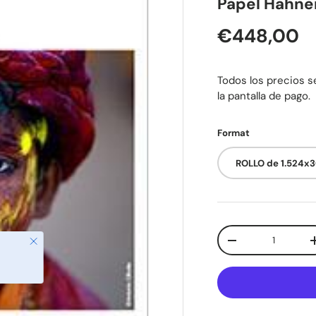
Papel Hahne
Precio nor
€448,00
Todos los precios se
la pantalla de pago.
Format
ROLLO de 1.524x
Cant.
Cerrar
Disminuir cantida