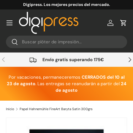
Digipress. Los mejores precios del mercado.
Ir al contenido
Cuenta
Carr
Buscar
Buscar
Anterior
Sig
Envío gratis superando 175€
Por vacaciones, permaneceremos
CERRADOS del 10 al
23 de agosto
. Las entregas se reanudarán a partir del
24
de agosto
Inicio
Papel Hahnemühle FineArt Baryta Satin 300grs
Ir directamente a la información del producto