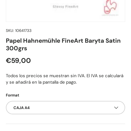
SKU:
10641733
Papel Hahnemühle FineArt Baryta Satin
300grs
Precio normal
€59,00
Todos los precios se muestran sin IVA. El IVA se calculará
y se añadirá en la pantalla de pago.
Format
CAJA A4