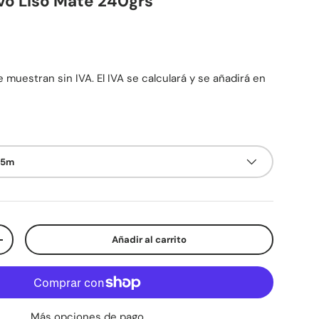
vo Liso Mate 240grs
mal
 muestran sin IVA. El IVA se calculará y se añadirá en
15m
Añadir al carrito
d
Aumentar la cantidad
Más opciones de pago