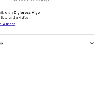
nible en
Digipress Vigo
listo en 2 a 4 días
e la tienda
ío