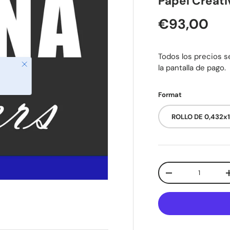
Papel Creati
Precio nor
€93,00
Todos los precios se
Cerrar
la pantalla de pago.
Format
ROLLO DE 0,432x
Cant.
Disminuir cantida