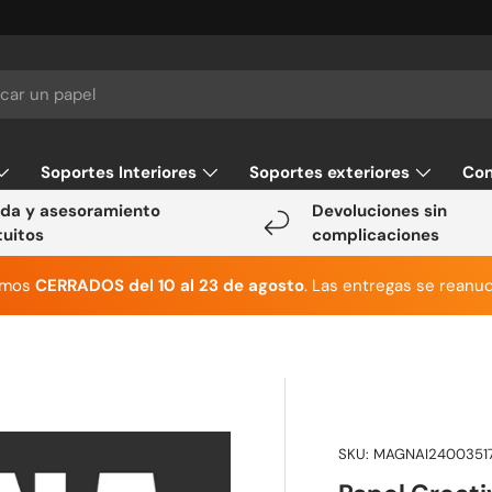
Soportes Interiores
Soportes exteriores
Con
da y asesoramiento
Devoluciones sin
tuitos
complicaciones
emos
CERRADOS del 10 al 23 de agosto
. Las entregas se reanud
SKU:
MAGNAI2400351