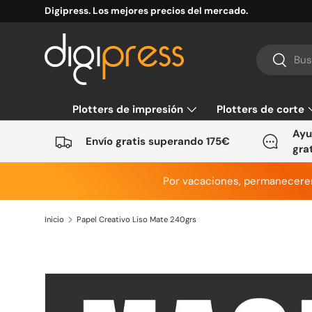
Digipress. Los mejores precios del mercado.
Ir al contenido
Buscar
Buscar
Plotters de impresión
Plotters de corte
Ayu
Envío gratis superando 175€
gra
Por vacaciones, permanecer
Inicio
Papel Creativo Liso Mate 240grs
Ir directamente a la información del producto