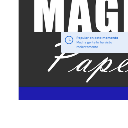
Popular en este momento
Mucha gente lo ha visto
recientemente