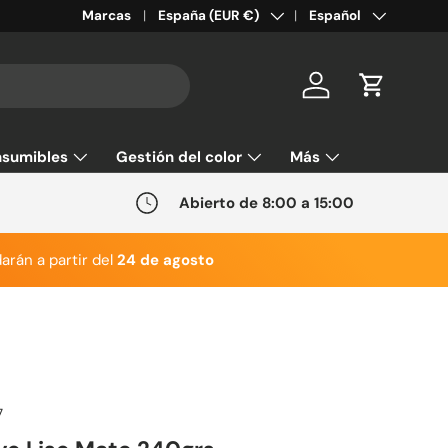
País/Región
Idioma
Marcas
España (EUR €)
Español
Cuenta
Carrito
sumibles
Gestión del color
Más
Abierto de 8:00 a 15:00
arán a partir del
24 de agosto
7