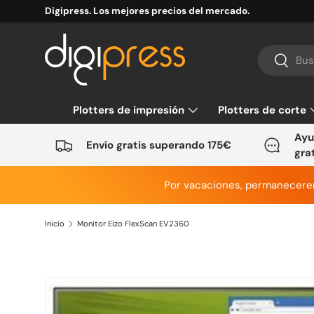
Digipress. Los mejores precios del mercado.
Ir al contenido
Buscar
Buscar
Plotters de impresión
Plotters de corte
Ayu
Envío gratis superando 175€
gra
Por vacaciones, permanecer
Inicio
Monitor Eizo FlexScan EV2360
Ir directamente a la información del producto