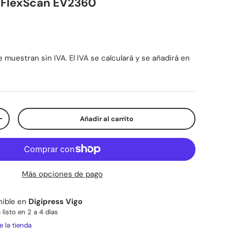
o FlexScan EV2360
mal
 muestran sin IVA. El IVA se calculará y se añadirá en
Añadir al carrito
d
Aumentar la cantidad
Más opciones de pago
nible en
Digipress Vigo
listo en 2 a 4 días
e la tienda