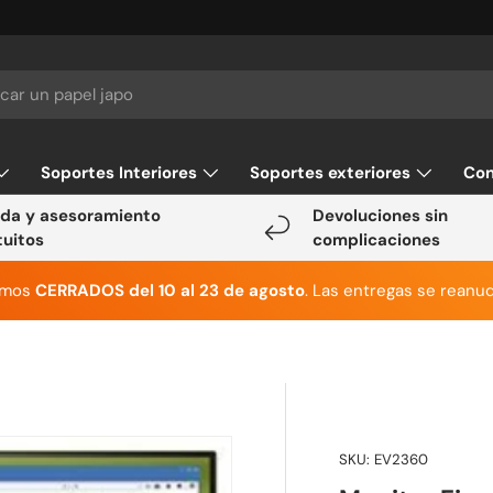
Soportes Interiores
Soportes exteriores
Con
da y asesoramiento
Devoluciones sin
tuitos
complicaciones
emos
CERRADOS del 10 al 23 de agosto
. Las entregas se reanud
SKU:
EV2360