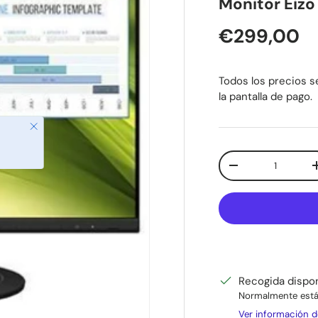
Monitor Eiz
Precio nor
€299,00
Todos los precios se
la pantalla de pago.
Cant.
Disminuir cantida
Recogida dispo
Normalmente está 
Ver información d