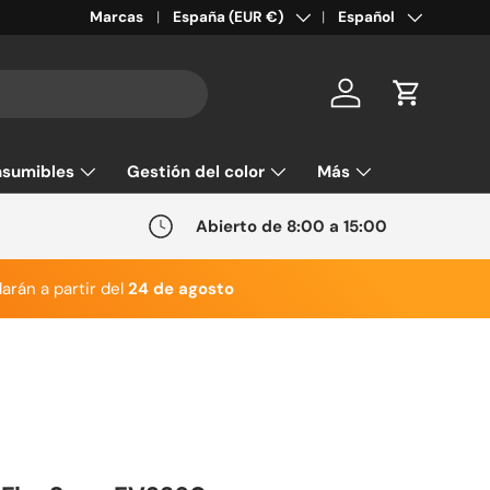
País/Región
Idioma
Marcas
España (EUR €)
Español
Cuenta
Carrito
sumibles
Gestión del color
Más
Abierto de 8:00 a 15:00
arán a partir del
24 de agosto