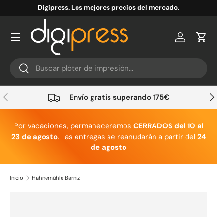
Digipress. Los mejores precios del mercado.
Ir al contenido
Cuenta
Carr
Buscar
Buscar
Anterior
Sig
Envío gratis superando 175€
Por vacaciones, permaneceremos
CERRADOS del 10 al
23 de agosto
. Las entregas se reanudarán a partir del
24
de agosto
Inicio
Hahnemühle Barniz
Ir directamente a la información del producto