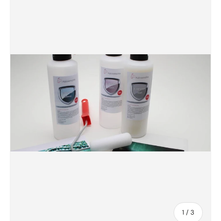
de
1
/
3