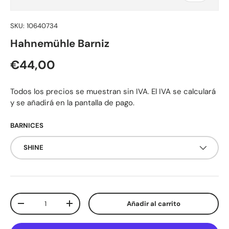
SKU:
10640734
Hahnemühle Barniz
Precio normal
€44,00
Todos los precios se muestran sin IVA. El IVA se calculará
y se añadirá en la pantalla de pago.
BARNICES
SHINE
Cant.
Añadir al carrito
Disminuir cantidad
Aumentar la cantidad