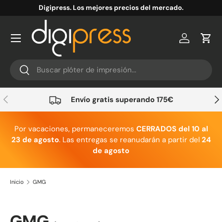
Digipress. Los mejores precios del mercado.
Ir al contenido
Cuenta
Carr
Buscar
Buscar
Anterior
Sig
Envío gratis superando 175€
Por vacaciones, permaneceremos
CERRADOS del 10 al
23 de agosto
. Las entregas se reanudarán a partir del
24
de agosto
Inicio
GMG
GMG