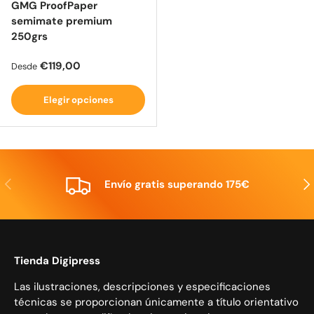
GMG ProofPaper
semimate premium
250grs
Precio normal
€119,00
Desde
Elegir opciones
Anterior
Sig
Envío gratis superando 175€
Tienda Digipress
Las ilustraciones, descripciones y especificaciones
técnicas se proporcionan únicamente a título orientativo