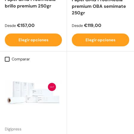
brillo premium 250gr
premium OBA semimate
250gr
Precio normal
Precio normal
€157,00
€119,00
Desde
Desde
Elegir opciones
Elegir opciones
Comparar
Digipress