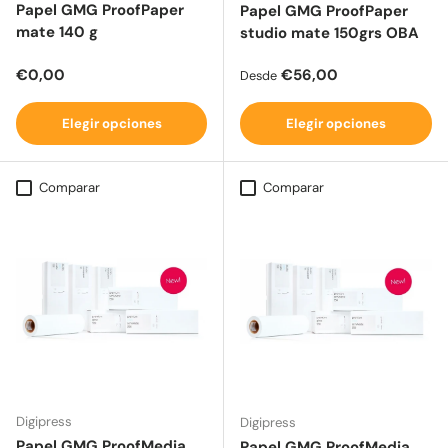
Papel GMG ProofPaper
Papel GMG ProofPaper
mate 140 g
studio mate 150grs OBA
Precio normal
Precio normal
€0,00
€56,00
Desde
Elegir opciones
Elegir opciones
Comparar
Comparar
Digipress
Digipress
Papel GMG ProofMedia
Papel GMG ProofMedia