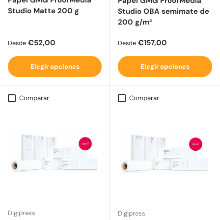
Papel GMG ProofMedia
Papel GMG ProofMedia
Studio Matte 200 g
Studio OBA semimate de
200 g/m²
Precio normal
Precio normal
€52,00
€157,00
Desde
Desde
Elegir opciones
Elegir opciones
Comparar
Comparar
Digipress
Digipress