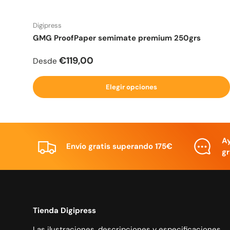
Digipress
GMG ProofPaper semimate premium 250grs
Precio normal
€119,00
Desde
Elegir opciones
A
Envío gratis superando 175€
gr
Tienda Digipress
Las ilustraciones, descripciones y especificaciones