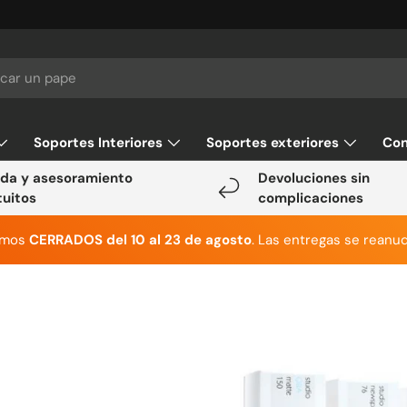
Soportes Interiores
Soportes exteriores
Con
da y asesoramiento
Devoluciones sin
tuitos
complicaciones
emos
CERRADOS del 10 al 23 de agosto
. Las entregas se reanud