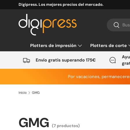
Digipress. Los mejores precios del mercado.
Ir al contenido
Buscar
Buscar
Plotters de impresión
Plotters de corte
Ayu
Envío gratis superando 175€
gra
Por vacaciones, permanecer
Inicio
GMG
GMG
(7 productos)