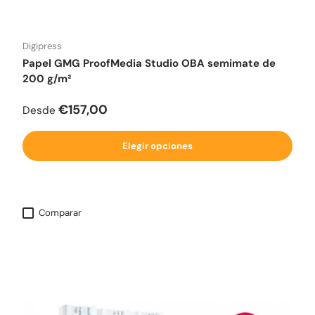
Digipress
Papel GMG ProofMedia Studio OBA semimate de
200 g/m²
Precio normal
€157,00
Desde
Elegir opciones
Comparar