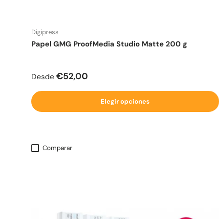
Digipress
Papel GMG ProofMedia Studio Matte 200 g
Precio normal
€52,00
Desde
Elegir opciones
Comparar