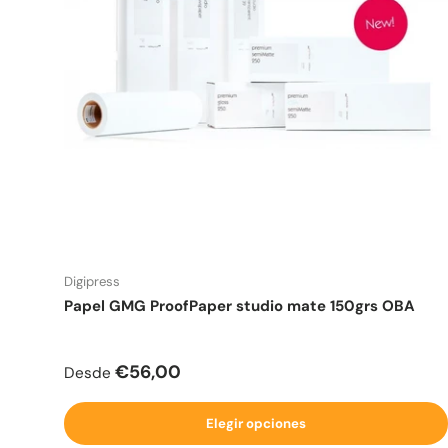
Digipress
Papel GMG ProofPaper studio mate 150grs OBA
Precio normal
€56,00
Desde
Elegir opciones