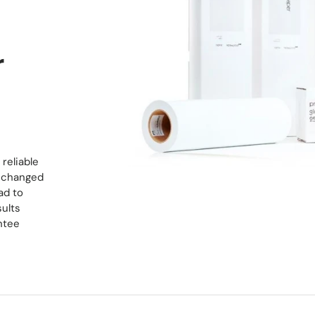
r
reliable
, changed
ad to
sults
ntee