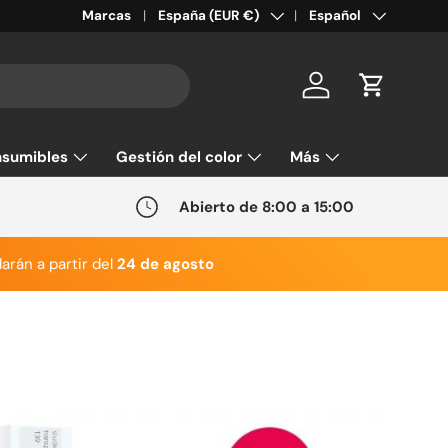
País/Región
Idioma
Marcas
España (EUR €)
Español
Cuenta
Carrito
sumibles
Gestión del color
Más
Abierto de 8:00 a 15:00
arán a partir del
24 de agosto