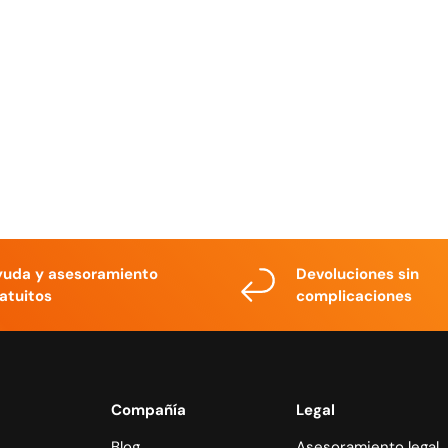
yuda y asesoramiento
Devoluciones sin
atuitos
complicaciones
Compañía
Legal
Blog
Asesoramiento legal