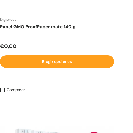
Digipress
Papel GMG ProofPaper mate 140 g
Precio normal
€0,00
Elegir opciones
Comparar