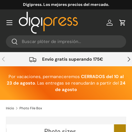
Digipress. Los mejores precios del mercado.
Ir al contenido
Cuenta
Carr
Buscar
Buscar
Anterior
Sig
Envío gratis superando 175€
Por vacaciones, permaneceremos
CERRADOS del 10 al
23 de agosto
. Las entregas se reanudarán a partir del
24
de agosto
Inicio
Photo File Box
Ir directamente a la información del producto