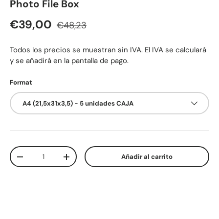
Photo File Box
Precio normal
Precio de venta
€39,00
€48,23
Todos los precios se muestran sin IVA. El IVA se calculará
y se añadirá en la pantalla de pago.
Format
A4 (21,5x31x3,5) - 5 unidades CAJA
Cant.
Añadir al carrito
Disminuir cantidad
Aumentar la cantidad