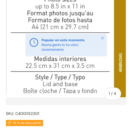
Cerrar
Popular en este momento
Mucha gente lo ha visto
recientemente
de
1
/
4
SKU:
C400052301
19 % de descuento