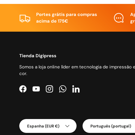
Portes grátis para compras
A
acima de 175€
gr
Tienda Digipress
Somos a loja online líder em tecnologia de impressão 
cor.
Facebook
YouTube
Instagram
WhatsApp
LinkedIn
País/Região
Idioma
Espanha (EUR €)
Português (portugal)