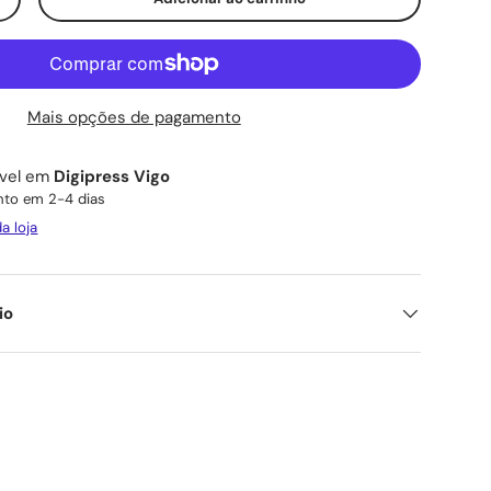
ade
Aumente a quantidade
Mais opções de pagamento
ível em
Digipress Vigo
to em 2-4 dias
a loja
io