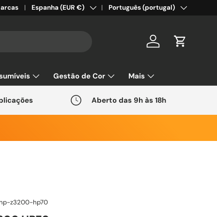
País/Região
Idioma
arcas
Espanha (EUR €)
Português (portugal)
Conta
Carrinho
sumíveis
Gestão de Cor
Mais
plicações
Aberto das 9h às 18h
-hp-z3200-hp70