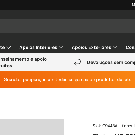
M
ar
rte
Apoios Interiores
Apoios Exteriores
Con
nselhamento e apoio
Devoluções sem com
tuitos
Grandes poupanças em todas as gamas de produtos do site
SKU:
C9448A--tintas