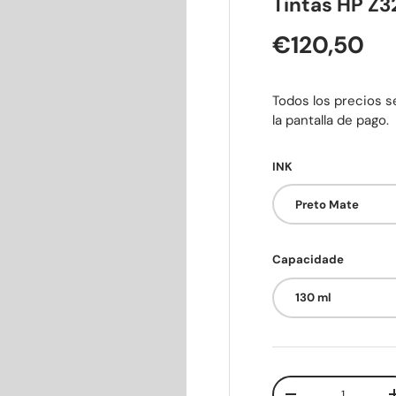
Tintas HP Z
Preço nor
€120,50
Todos los precios se
la pantalla de pago.
INK
Preto Mate
Capacidade
130 ml
Qtd.