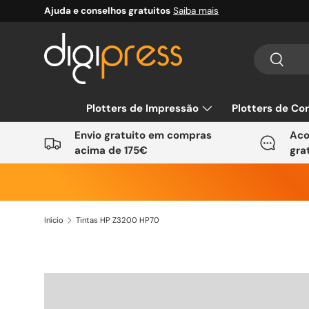
Ajuda e conselhos gratuitos
Saiba mais
Ir para o conteúdo
Pesquisar
Pesquis
Plotters de Impressão
Plotters de Co
Envio gratuito em compras
Aco
acima de 175€
gra
Início
Tintas HP Z3200 HP70