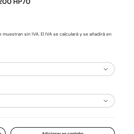
3200 HP70
mal
 muestran sin IVA. El IVA se calculará y se añadirá en
Adicionar ao carrinho