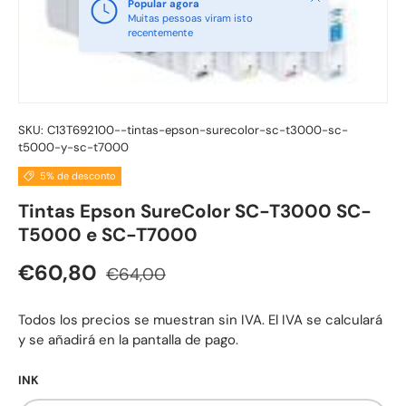
Popular agora
Muitas pessoas viram isto
recentemente
SKU:
C13T692100--tintas-epson-surecolor-sc-t3000-sc-
t5000-y-sc-t7000
5% de desconto
Tintas Epson SureColor SC-T3000 SC-
T5000 e SC-T7000
Preço normal
Preço de venda
€60,80
€64,00
Todos los precios se muestran sin IVA. El IVA se calculará
y se añadirá en la pantalla de pago.
INK