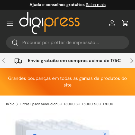
Ajuda e conselhos gratuitos
Saiba mais
Ir para o conteúdo
Conta
Carr
Pesquisar
Pesquisar
Anterior
Seg
Envio gratuito em compras acima de 175€
Grandes poupanças em todas as gamas de produtos do
site
Início
Tintas Epson SureColor SC-T3000 SC-T5000 e SC-T7000
Saltar para a informação do produto
Fechar