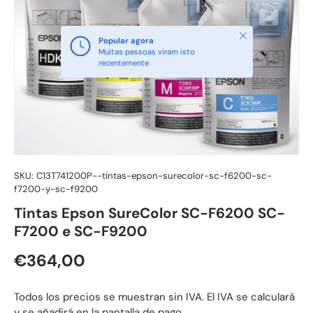
Fechar
Popular agora
Muitas pessoas viram isto
recentemente
SKU:
C13T741200P--tintas-epson-surecolor-sc-f6200-sc-
f7200-y-sc-f9200
Tintas Epson SureColor SC-F6200 SC-
F7200 e SC-F9200
Preço normal
€364,00
Todos los precios se muestran sin IVA. El IVA se calculará
y se añadirá en la pantalla de pago.