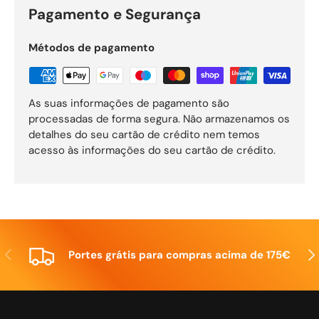
Pagamento e Segurança
Métodos de pagamento
As suas informações de pagamento são
processadas de forma segura. Não armazenamos os
detalhes do seu cartão de crédito nem temos
acesso às informações do seu cartão de crédito.
Anterior
Seg
Portes grátis para compras acima de 175€