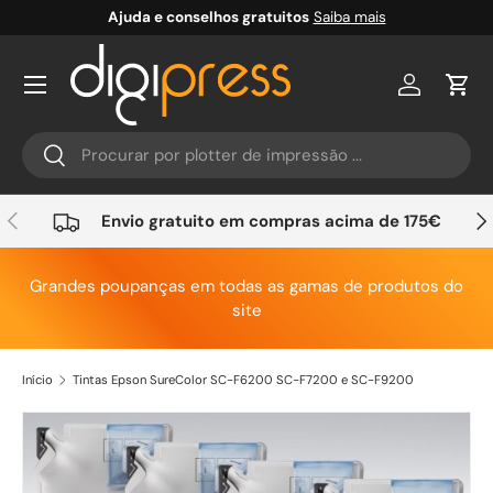
Ajuda e conselhos gratuitos
Saiba mais
Ir para o conteúdo
Conta
Carr
Pesquisar
Pesquisar
Anterior
Seg
Envio gratuito em compras acima de 175€
Grandes poupanças em todas as gamas de produtos do
site
Início
Tintas Epson SureColor SC-F6200 SC-F7200 e SC-F9200
Saltar para a informação do produto