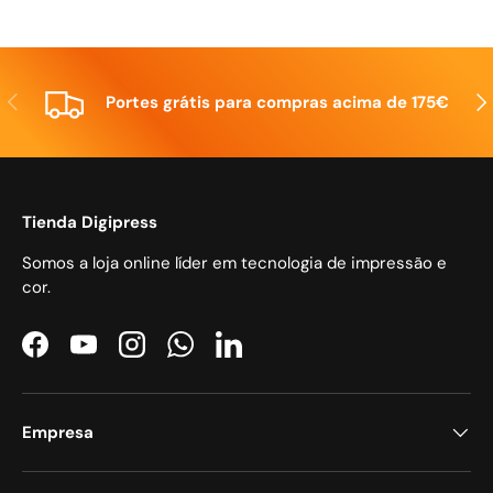
Anterior
Seg
Portes grátis para compras acima de 175€
Tienda Digipress
Somos a loja online líder em tecnologia de impressão e
cor.
Facebook
YouTube
Instagram
WhatsApp
LinkedIn
Empresa