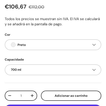
Preço normal
Preço de venda
€106,67
€112,00
Todos los precios se muestran sin IVA. El IVA se calculará
y se añadirá en la pantalla de pago.
Cor
Preto
Capacidade
700 ml
Qtd.
Adicionar ao carrinho
Diminuir quantidade
Aumente a quantidade