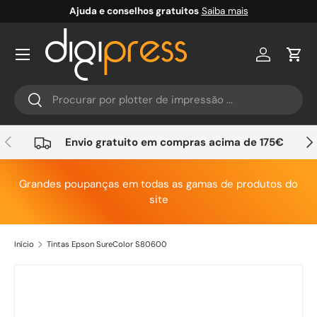
Ajuda e conselhos gratuitos
Saiba mais
Ir para o conteúdo
Conta
Carr
Pesquisar
Pesquisar
Anterior
Seg
Envio gratuito em compras acima de 175€
Grandes poupanças em todas as gamas de produtos do
site
Início
Tintas Epson SureColor S80600
Saltar para a informação do produto