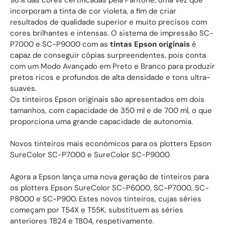
98% das cores certificadas pela Pantone, uma vez que
incorporam a tinta de cor violeta, a fim de criar
resultados de qualidade superior e muito precisos com
cores brilhantes e intensas. O sistema de impressão SC-
P7000 e SC-P9000 com as
tintas Epson originais
é
capaz de conseguir cópias surpreendentes, pois conta
com um Modo Avançado em Preto e Branco para produzir
pretos ricos e profundos de alta densidade e tons ultra-
suaves.
Os tinteiros Epson originais são apresentados em dois
tamanhos, com capacidade de 350 ml e de 700 ml, o que
proporciona uma grande capacidade de autonomia.
Novos tinteiros mais económicos para os plotters Epson
SureColor SC-P7000 e SureColor SC-P9000
Agora a Epson lança uma nova geração de tinteiros para
os plotters Epson SureColor SC-P6000, SC-P7000, SC-
P8000 e SC-P900. Estes novos tinteiros, cujas séries
começam por T54X e T55K, substituem as séries
anteriores T824 e T804, respetivamente.