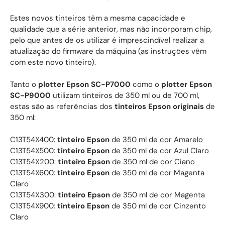
Estes novos tinteiros têm a mesma capacidade e
qualidade que a série anterior, mas não incorporam chip,
pelo que antes de os utilizar é imprescindível realizar a
atualização do firmware da máquina (as instruções vêm
com este novo tinteiro).
Tanto o
plotter Epson SC-P7000
como o
plotter Epson
SC-P9000
utilizam tinteiros de 350 ml ou de 700 ml,
estas são as referências dos
tinteiros Epson originais
de
350 ml:
C13T54X400:
tinteiro Epson
de 350 ml de cor Amarelo
C13T54X500:
tinteiro Epson
de 350 ml de cor Azul Claro
C13T54X200:
tinteiro Epson
de 350 ml de cor Ciano
C13T54X600:
tinteiro Epson
de 350 ml de cor Magenta
Claro
C13T54X300:
tinteiro Epson
de 350 ml de cor Magenta
C13T54X900:
tinteiro Epson
de 350 ml de cor Cinzento
Claro