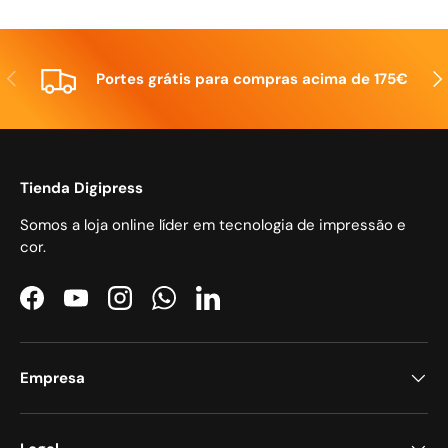
Anterior
Seg
Portes grátis para compras acima de 175€
Tienda Digipress
Somos a loja online líder em tecnologia de impressão e
cor.
Facebook
YouTube
Instagram
WhatsApp
LinkedIn
Empresa