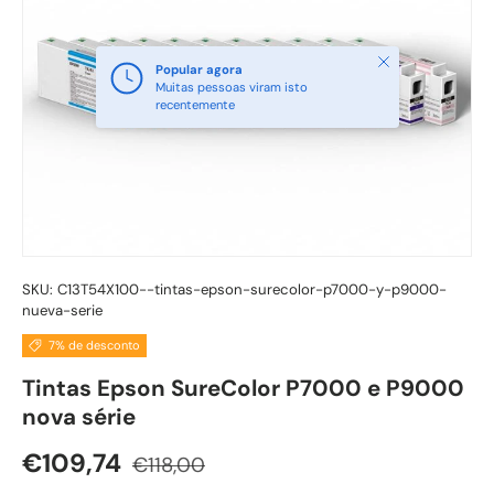
Fechar
Popular agora
Muitas pessoas viram isto
recentemente
SKU:
C13T54X100--tintas-epson-surecolor-p7000-y-p9000-
nueva-serie
7% de desconto
Tintas Epson SureColor P7000 e P9000
nova série
Preço normal
Preço de venda
€109,74
€118,00