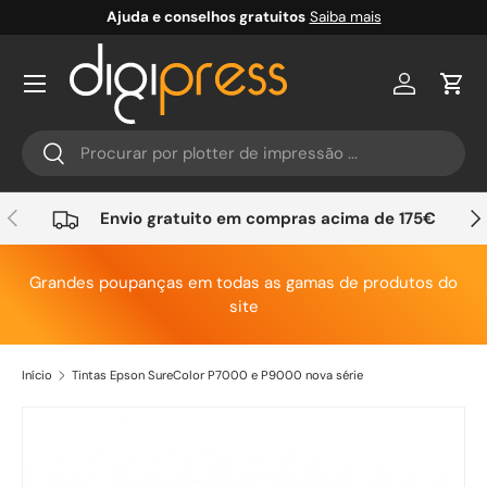
Ajuda e conselhos gratuitos
Saiba mais
Ir para o conteúdo
Conta
Carr
Pesquisar
Pesquisar
Anterior
Seg
Envio gratuito em compras acima de 175€
Grandes poupanças em todas as gamas de produtos do
site
Início
Tintas Epson SureColor P7000 e P9000 nova série
Saltar para a informação do produto