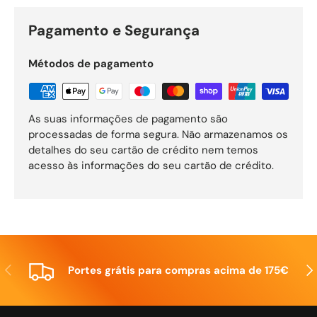
Pagamento e Segurança
Métodos de pagamento
As suas informações de pagamento são
processadas de forma segura. Não armazenamos os
detalhes do seu cartão de crédito nem temos
acesso às informações do seu cartão de crédito.
Anterior
Seg
Portes grátis para compras acima de 175€