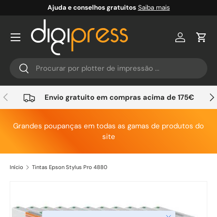
Ajuda e conselhos gratuitos
Saiba mais
Ir para o conteúdo
Conta
Carr
Pesquisar
Pesquisar
Anterior
Seg
Envio gratuito em compras acima de 175€
Grandes poupanças em todas as gamas de produtos do
site
Início
Tintas Epson Stylus Pro 4880
Saltar para a informação do produto
Fechar