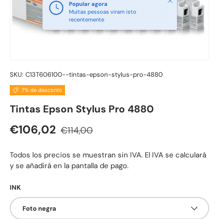
Popular agora
Muitas pessoas viram isto
recentemente
SKU:
C13T606100--tintas-epson-stylus-pro-4880
7% de desconto
Tintas Epson Stylus Pro 4880
Preço normal
Preço de venda
€106,02
€114,00
Todos los precios se muestran sin IVA. El IVA se calculará
y se añadirá en la pantalla de pago.
INK
Foto negra