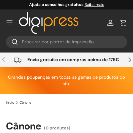
Ajuda e conselhos gratuitos
Saiba mais
Ir para o conteúdo
Conta
Carr
Pesquisar
Pesquisar
Anterior
Seg
Envio gratuito em compras acima de 175€
Grandes poupanças em todas as gamas de produtos do
site
Início
Cânone
Cânone
(0 produtos)