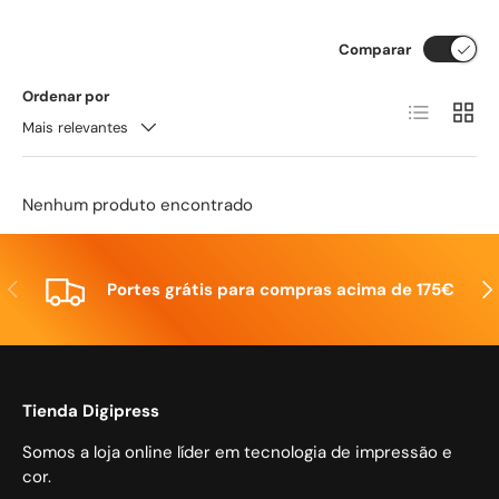
Comparar
Ordenar por
Lista
Grelh
Mais relevantes
Nenhum produto encontrado
Anterior
Seg
Portes grátis para compras acima de 175€
Tienda Digipress
Somos a loja online líder em tecnologia de impressão e
cor.