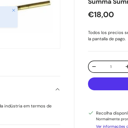
Summa Summa
Fechar
Preço nor
€18,00
Todos los precios se
la pantalla de pago.
Qtd.
Diminuir quantid
da indústria em termos de
Recolha dispon
Normalmente pron
Ver informações d