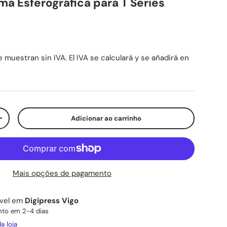
 Esferográfica para T Series
mal
 muestran sin IVA. El IVA se calculará y se añadirá en
Adicionar ao carrinho
ade
Aumente a quantidade
Mais opções de pagamento
ível em
Digipress Vigo
to em 2-4 dias
a loja