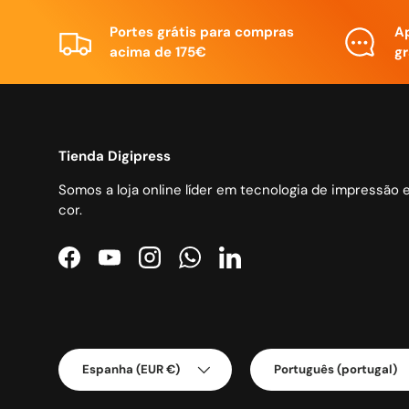
Portes grátis para compras
A
acima de 175€
gr
Tienda Digipress
Somos a loja online líder em tecnologia de impressão 
cor.
Facebook
YouTube
Instagram
WhatsApp
LinkedIn
País/Região
Idioma
Espanha (EUR €)
Português (portugal)