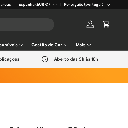
País/Região
Idioma
arcas
Espanha (EUR €)
Português (portugal)
Conta
Carrinho
sumíveis
Gestão de Cor
Mais
plicações
Aberto das 9h às 18h