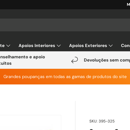
M
ar
rte
Apoios Interiores
Apoios Exteriores
Con
nselhamento e apoio
Devoluções sem com
tuitos
Grandes poupanças em todas as gamas de produtos do site
SKU:
395-325