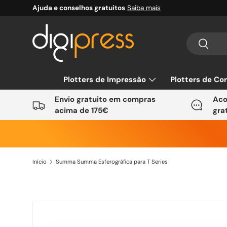
Ajuda e conselhos gratuitos
Saiba mais
Ir para o conteúdo
Pesquisar
Pesquis
Plotters de Impressão
Plotters de Co
Envio gratuito em compras
Aco
acima de 175€
gra
Início
Summa Summa Esferográfica para T Series
Saltar para a informação do produto