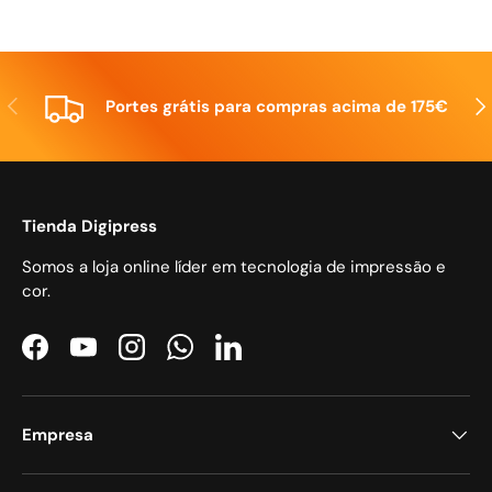
Anterior
Seg
Portes grátis para compras acima de 175€
Tienda Digipress
Somos a loja online líder em tecnologia de impressão e
cor.
Facebook
YouTube
Instagram
WhatsApp
LinkedIn
Empresa