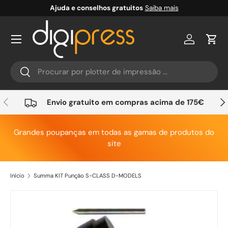
Ajuda e conselhos gratuitos
Saiba mais
Ir para o conteúdo
Conta
Carr
Pesquisar
Pesquisar
Anterior
Seg
Envio gratuito em compras acima de 175€
Grandes poupanças em todas as gamas de produtos do
site
Início
Summa KIT Punção S-CLASS D-MODELS
Saltar para a informação do produto