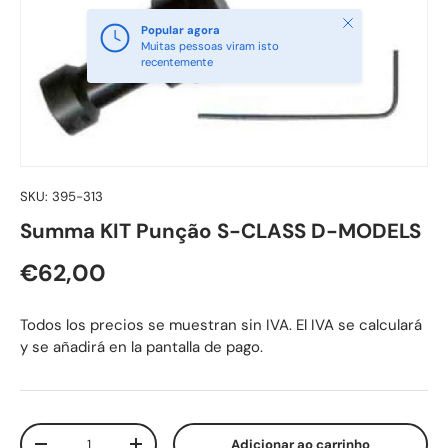
Fechar
Popular agora
Muitas pessoas viram isto
recentemente
SKU:
395-313
Summa KIT Punção S-CLASS D-MODELS
Preço normal
€62,00
Todos los precios se muestran sin IVA. El IVA se calculará
y se añadirá en la pantalla de pago.
Qtd.
Adicionar ao carrinho