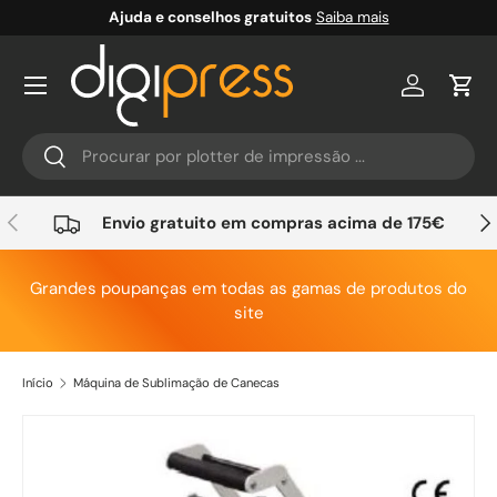
Ajuda e conselhos gratuitos
Saiba mais
Ir para o conteúdo
Conta
Carr
Pesquisar
Pesquisar
Anterior
Seg
Envio gratuito em compras acima de 175€
Grandes poupanças em todas as gamas de produtos do
site
Início
Máquina de Sublimação de Canecas
Saltar para a informação do produto