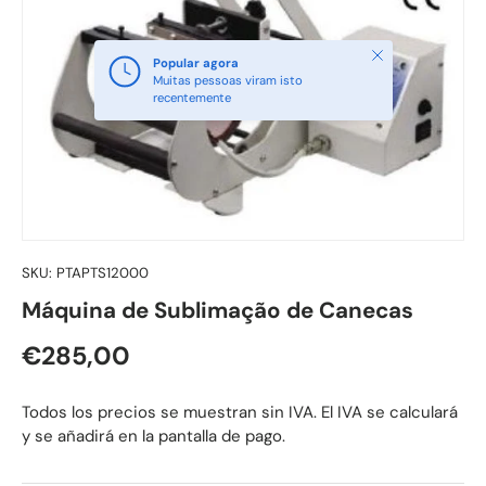
Fechar
Popular agora
Muitas pessoas viram isto
recentemente
SKU:
PTAPTS12000
Máquina de Sublimação de Canecas
Preço normal
€285,00
Todos los precios se muestran sin IVA. El IVA se calculará
y se añadirá en la pantalla de pago.