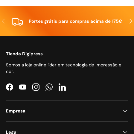
Anterior
Seg
Portes grátis para compras acima de 175€
Tienda Digipress
Somos a loja online líder em tecnologia de impressão e
cor.
Facebook
YouTube
Instagram
WhatsApp
LinkedIn
Empresa
Legal