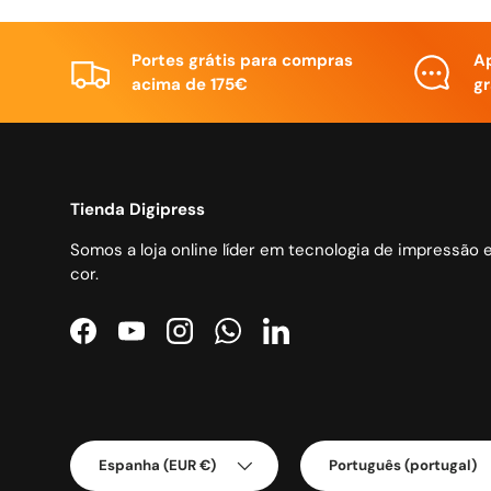
Portes grátis para compras
A
acima de 175€
gr
Tienda Digipress
Somos a loja online líder em tecnologia de impressão 
cor.
Facebook
YouTube
Instagram
WhatsApp
LinkedIn
País/Região
Idioma
Espanha (EUR €)
Português (portugal)