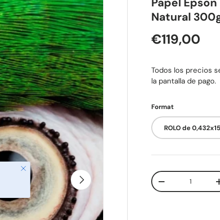
Papel Epson 
Natural 300
Preço nor
€119,00
Todos los precios se
la pantalla de pago.
Format
ROLO de 0,432x1
Qtd.
Seguinte
Diminuir quantid