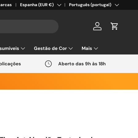
País/Região
Idioma
arcas
Espanha (EUR €)
Português (portugal)
Conta
Carrinho
sumíveis
Gestão de Cor
Mais
plicações
Aberto das 9h às 18h