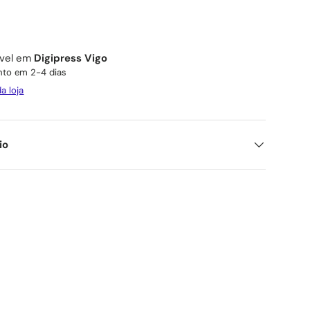
ível em
Digipress Vigo
to em 2-4 dias
a loja
io