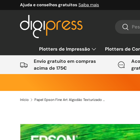
Ajuda e conselhos gratuitos
Saiba mais
Ir para o conteúdo
Pesquisar
Pesquis
Plotters de Impressão
Plotters de Co
Envio gratuito em compras
Aco
acima de 175€
gra
Início
Papel Epson Fine Art Algodão Texturizado Natural 300grs
Saltar para a informação do produto