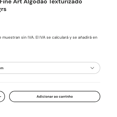
Fine Art Algodão Texturizado
grs
mal
 muestran sin IVA. El IVA se calculará y se añadirá en
5m
Adicionar ao carrinho
ade
Aumente a quantidade