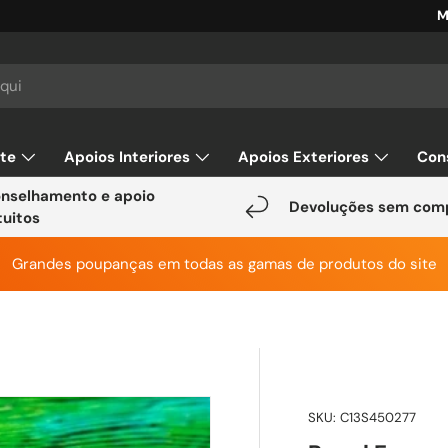
M
ar
rte
Apoios Interiores
Apoios Exteriores
Con
nselhamento e apoio
Devoluções sem com
tuitos
Grandes poupanças em todas as gamas de produtos do site
SKU:
C13S450277