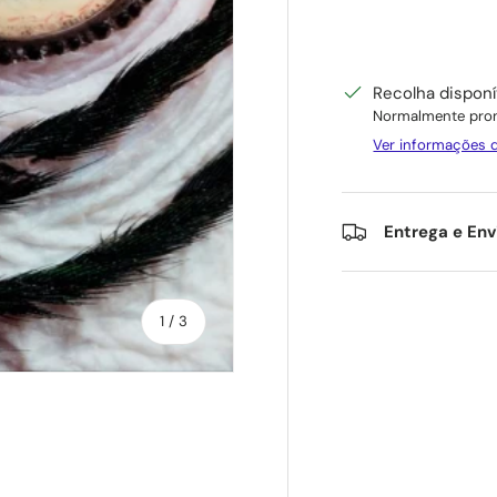
Recolha dispon
Normalmente pron
Ver informações d
Entrega e Env
de
1
/
3
eria
 vista de galeria