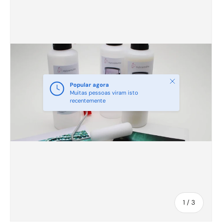
Fechar
Popular agora
Muitas pessoas viram isto
recentemente
de
1
/
3