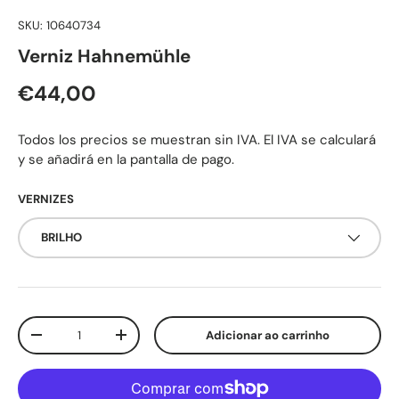
SKU:
10640734
Verniz Hahnemühle
Preço normal
€44,00
Todos los precios se muestran sin IVA. El IVA se calculará
y se añadirá en la pantalla de pago.
VERNIZES
BRILHO
Qtd.
Adicionar ao carrinho
Diminuir quantidade
Aumente a quantidade