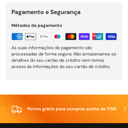
Pagamento e Segurança
Métodos de pagamento
As suas informações de pagamento são
processadas de forma segura. Não armazenamos os
detalhes do seu cartão de crédito nem temos
acesso às informações do seu cartão de crédito.
Anterior
Seg
Portes grátis para compras acima de 175€