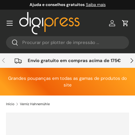
Ajuda e conselhos gratuitos
Saiba mais
Ir para o conteúdo
Conta
Carr
Pesquisar
Pesquisar
Anterior
Seg
Envio gratuito em compras acima de 175€
Grandes poupanças em todas as gamas de produtos do
site
Início
Verniz Hahnemühle
Saltar para a informação do produto